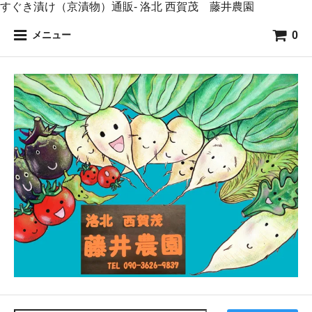
すぐき漬け（京漬物）通販- 洛北 西賀茂 藤井農園
0
メニュー