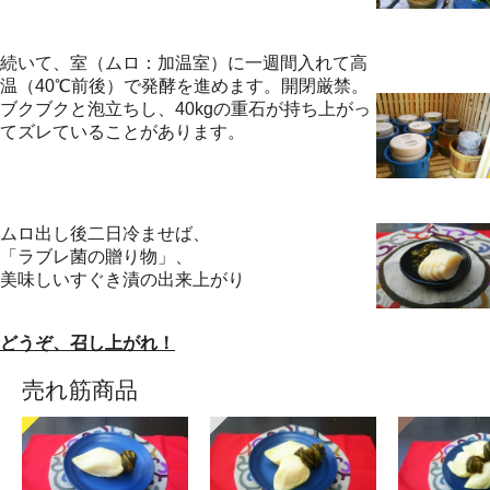
続いて、室（ムロ：加温室）に一週間入れて高
温（40℃前後）で発酵を進めます。開閉厳禁。
ブクブクと泡立ちし、40kgの重石が持ち上がっ
てズレていることがあります。
ムロ出し後二日冷ませば、
「ラブレ菌の贈り物」、
美味しいすぐき漬の出来上がり
どうぞ、召し上がれ！
売れ筋商品